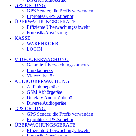
GPS ORTUNG
GPS Sender, die Profis verwenden
Erprobtes GPS-Zubehör
ÜBERWACHUNGSGERÄTE
Effiziente Überwachungsabwehr
Forensik-Ausrüstung
KASSE
WARENKORB
LOGIN
VIDEOÜBERWACHUNG
Getarnte Überwachungskameras
Funkkameras
Videozubehör
AUDIOÜBERWACHUNG
Aufnahmegeräte
GSM Abhörgeräte
Detektiv Audio Zubehör
Diverse Audiogeräte
GPS ORTUNG
GPS Sender, die Profis verwenden
Erprobtes GPS-Zubehör
ÜBERWACHUNGSGERÄTE
Effiziente Überwachungsabwehr
Forensik-Ausrüstung