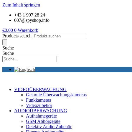
Zum Inhalt springen
+43 1 997 28 24
007@spyshop.info
€
0.00
0
Warenkorb
Products search
Suche
Suche
VIDEOÜBERWACHUNG
Getarnte Überwachungskameras
Funkkameras
Videozubehör
AUDIOÜBERWACHUNG
Aufnahmegeräte
GSM Abhörgeräte
Detektiv Audio Zubehör
Diverse Audiogeräte