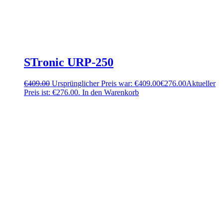
STronic URP-250
€
409.00
Ursprünglicher Preis war: €409.00
€
276.00
Aktueller
Preis ist: €276.00.
In den Warenkorb