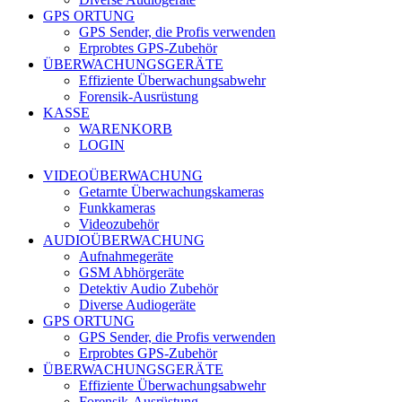
GPS ORTUNG
GPS Sender, die Profis verwenden
Erprobtes GPS-Zubehör
ÜBERWACHUNGSGERÄTE
Effiziente Überwachungsabwehr
Forensik-Ausrüstung
KASSE
WARENKORB
LOGIN
VIDEOÜBERWACHUNG
Getarnte Überwachungskameras
Funkkameras
Videozubehör
AUDIOÜBERWACHUNG
Aufnahmegeräte
GSM Abhörgeräte
Detektiv Audio Zubehör
Diverse Audiogeräte
GPS ORTUNG
GPS Sender, die Profis verwenden
Erprobtes GPS-Zubehör
ÜBERWACHUNGSGERÄTE
Effiziente Überwachungsabwehr
Forensik-Ausrüstung