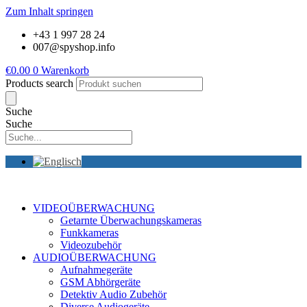
Zum Inhalt springen
+43 1 997 28 24
007@spyshop.info
€
0.00
0
Warenkorb
Products search
Suche
Suche
VIDEOÜBERWACHUNG
Getarnte Überwachungskameras
Funkkameras
Videozubehör
AUDIOÜBERWACHUNG
Aufnahmegeräte
GSM Abhörgeräte
Detektiv Audio Zubehör
Diverse Audiogeräte