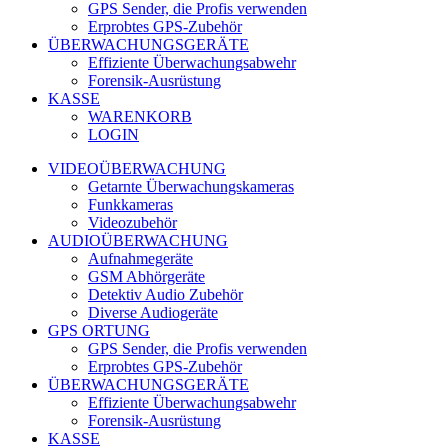
GPS Sender, die Profis verwenden
Erprobtes GPS-Zubehör
ÜBERWACHUNGSGERÄTE
Effiziente Überwachungsabwehr
Forensik-Ausrüstung
KASSE
WARENKORB
LOGIN
VIDEOÜBERWACHUNG
Getarnte Überwachungskameras
Funkkameras
Videozubehör
AUDIOÜBERWACHUNG
Aufnahmegeräte
GSM Abhörgeräte
Detektiv Audio Zubehör
Diverse Audiogeräte
GPS ORTUNG
GPS Sender, die Profis verwenden
Erprobtes GPS-Zubehör
ÜBERWACHUNGSGERÄTE
Effiziente Überwachungsabwehr
Forensik-Ausrüstung
KASSE