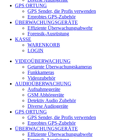
GPS ORTUNG
GPS Sender, die Profis verwenden
Erprobtes GPS-Zubehör
ÜBERWACHUNGSGERÄTE
Effiziente Überwachungsabwehr
Forensik-Ausrüstung
KASSE
WARENKORB
LOGIN
VIDEOÜBERWACHUNG
Getarnte Überwachungskameras
Funkkameras
Videozubehör
AUDIOÜBERWACHUNG
Aufnahmegeräte
GSM Abhörgeräte
Detektiv Audio Zubehör
Diverse Audiogeräte
GPS ORTUNG
GPS Sender, die Profis verwenden
Erprobtes GPS-Zubehör
ÜBERWACHUNGSGERÄTE
Effiziente Überwachungsabwehr
Forensik-Ausrüstung