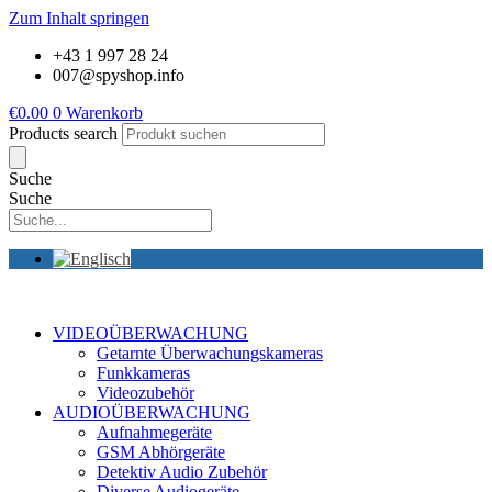
Zum Inhalt springen
+43 1 997 28 24
007@spyshop.info
€
0.00
0
Warenkorb
Products search
Suche
Suche
VIDEOÜBERWACHUNG
Getarnte Überwachungskameras
Funkkameras
Videozubehör
AUDIOÜBERWACHUNG
Aufnahmegeräte
GSM Abhörgeräte
Detektiv Audio Zubehör
Diverse Audiogeräte