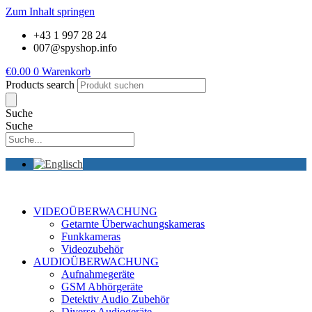
Zum Inhalt springen
+43 1 997 28 24
007@spyshop.info
€
0.00
0
Warenkorb
Products search
Suche
Suche
VIDEOÜBERWACHUNG
Getarnte Überwachungskameras
Funkkameras
Videozubehör
AUDIOÜBERWACHUNG
Aufnahmegeräte
GSM Abhörgeräte
Detektiv Audio Zubehör
Diverse Audiogeräte