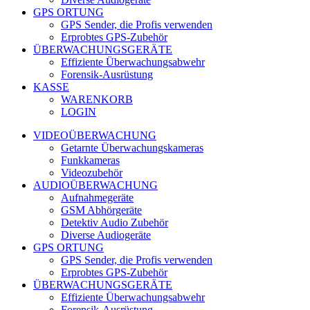
GPS ORTUNG
GPS Sender, die Profis verwenden
Erprobtes GPS-Zubehör
ÜBERWACHUNGSGERÄTE
Effiziente Überwachungsabwehr
Forensik-Ausrüstung
KASSE
WARENKORB
LOGIN
VIDEOÜBERWACHUNG
Getarnte Überwachungskameras
Funkkameras
Videozubehör
AUDIOÜBERWACHUNG
Aufnahmegeräte
GSM Abhörgeräte
Detektiv Audio Zubehör
Diverse Audiogeräte
GPS ORTUNG
GPS Sender, die Profis verwenden
Erprobtes GPS-Zubehör
ÜBERWACHUNGSGERÄTE
Effiziente Überwachungsabwehr
Forensik-Ausrüstung