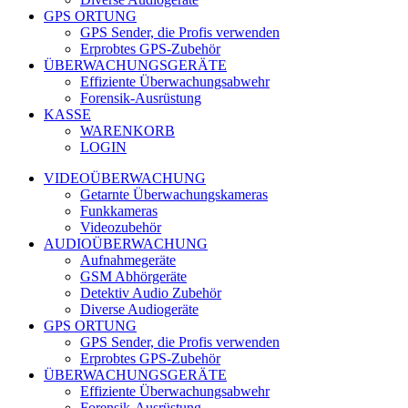
GPS ORTUNG
GPS Sender, die Profis verwenden
Erprobtes GPS-Zubehör
ÜBERWACHUNGSGERÄTE
Effiziente Überwachungsabwehr
Forensik-Ausrüstung
KASSE
WARENKORB
LOGIN
VIDEOÜBERWACHUNG
Getarnte Überwachungskameras
Funkkameras
Videozubehör
AUDIOÜBERWACHUNG
Aufnahmegeräte
GSM Abhörgeräte
Detektiv Audio Zubehör
Diverse Audiogeräte
GPS ORTUNG
GPS Sender, die Profis verwenden
Erprobtes GPS-Zubehör
ÜBERWACHUNGSGERÄTE
Effiziente Überwachungsabwehr
Forensik-Ausrüstung