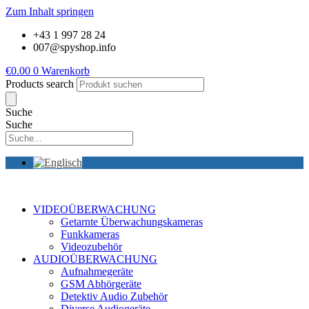
Zum Inhalt springen
+43 1 997 28 24
007@spyshop.info
€
0.00
0
Warenkorb
Products search
Suche
Suche
VIDEOÜBERWACHUNG
Getarnte Überwachungskameras
Funkkameras
Videozubehör
AUDIOÜBERWACHUNG
Aufnahmegeräte
GSM Abhörgeräte
Detektiv Audio Zubehör
Diverse Audiogeräte