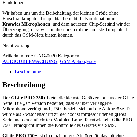
Funktionen.
Wir haben uns um die Beibehaltung der kleinen Größe ohne
Einschränkung der Tonqualität bemüht. In Kombination mit
Knowles Mikrophonen
und dem neuesten Chip-Set sind wir der
Überzeugung, dass wir mit diesem Gerät die höchste Tonqualität
durch das GSM-Netz bieten können.
Nicht vorrätig
Artikelnummer:
GAG-0020
Kategorien:
AUDIOÜBERWACHUNG
,
GSM Abhörgeräte
Beschreibung
Beschreibung
Der
GLite PRO 750+
bietet die kleinste Gerätversion aus der GLite
Serie. Die „+“ Version bedeutet, dass es über verlängerte
Mikrophone verfügt und „750“ bezieht sich auf die Akkugröße. Es
wurde als Zwischenschritt zu der höchst fortgeschrittenen gHost
Serie und den einfachsten Modulen Longlife entwickelt. Glite PRO
750+ ermöglicht Ihnen die Kontrolle des Gerätes via SMS.
GLite PRO 750+
ist ein einzigartiges Abhörgerät, das mit einer