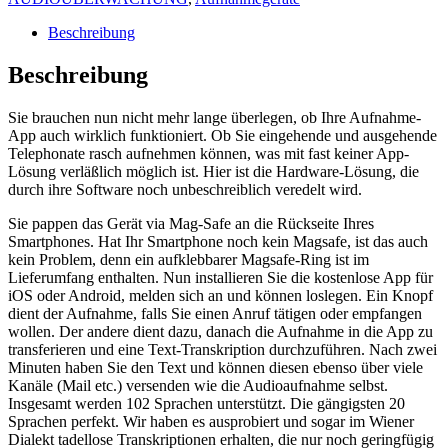
KI-
Transkription
Beschreibung
in
Textformat
Beschreibung
Menge
Sie brauchen nun nicht mehr lange überlegen, ob Ihre Aufnahme-
App auch wirklich funktioniert. Ob Sie eingehende und ausgehende
Telephonate rasch aufnehmen können, was mit fast keiner App-
Lösung verläßlich möglich ist. Hier ist die Hardware-Lösung, die
durch ihre Software noch unbeschreiblich veredelt wird.
Sie pappen das Gerät via Mag-Safe an die Rückseite Ihres
Smartphones. Hat Ihr Smartphone noch kein Magsafe, ist das auch
kein Problem, denn ein aufklebbarer Magsafe-Ring ist im
Lieferumfang enthalten. Nun installieren Sie die kostenlose App für
iOS oder Android, melden sich an und können loslegen. Ein Knopf
dient der Aufnahme, falls Sie einen Anruf tätigen oder empfangen
wollen. Der andere dient dazu, danach die Aufnahme in die App zu
transferieren und eine Text-Transkription durchzuführen. Nach zwei
Minuten haben Sie den Text und können diesen ebenso über viele
Kanäle (Mail etc.) versenden wie die Audioaufnahme selbst.
Insgesamt werden 102 Sprachen unterstützt. Die gängigsten 20
Sprachen perfekt. Wir haben es ausprobiert und sogar im Wiener
Dialekt tadellose Transkriptionen erhalten, die nur noch geringfügig