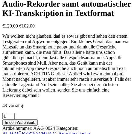
Audio-Rekorder samt automatischer
KI-Transkription in Textformat
Ursprünglicher
Aktueller
€
120.00
€
102.00
Preis
Preis
Wir wollten nicht glauben, daß es sowas gibt und sahen den ersten
war:
ist:
Testgeräten mit Argwohn entgegen. Ein kleines Gerät, das man via
€120.00
€102.00.
Magsafe an das Smartphone pappt und damit alle Gespräche
aufnehmen kann, die man führt. Das alleine hätte uns schon
glücklich gemacht, denn fast alle Gesprächsaufnahme-Apps für
Smartphones sind Müll. Aber nein, das Gerät kann mit der
inkludierten App diese Gespräche auch noch automatisch in Text
transkribieren. ACHTUNG: dieser Artikel wird zwar einmal pro
Monat nachgeliefert, ist aber immer sehr rasch ausverkauft! Falls der
aktuelle Lagerstand Null sein sollte, Sie aber bei der nächsten
Lieferung dabei sein wollen, senden Sie uns einfach eine
Reservierungsmail!
49 vorrätig
Audio-
Rekorder
In den Warenkorb
samt
Artikelnummer:
AAG-0024
Kategorien:
automatischer
AUDIOÜBERWACHUNG
,
Aufnahmegeräte