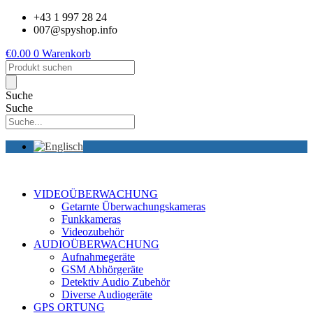
Zum
+43 1 997 28 24
Inhalt
007@spyshop.info
springen
€
0.00
0
Warenkorb
Products
search
Suche
Suche
VIDEOÜBERWACHUNG
Getarnte Überwachungskameras
Funkkameras
Videozubehör
AUDIOÜBERWACHUNG
Aufnahmegeräte
GSM Abhörgeräte
Detektiv Audio Zubehör
Diverse Audiogeräte
GPS ORTUNG